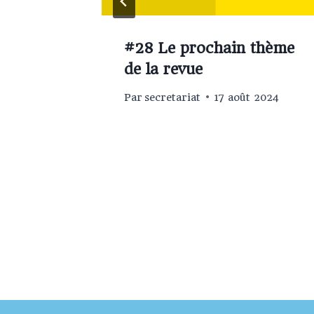
thème
#28 Le prochain thème
de la revue
l 2025
Par
secretariat
17 août 2024