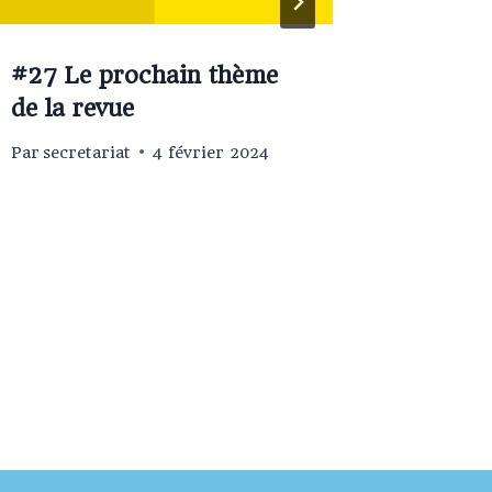
#27 Le prochain thème
#30 Le
de la revue
de la r
Par
secretariat
4 février 2024
Par
secret