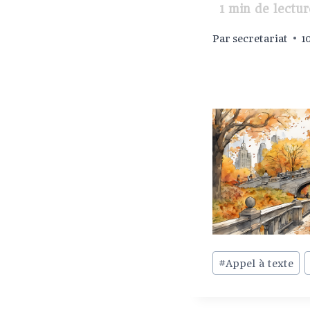
1
min de lectur
Par
secretariat
1
#
Appel à texte