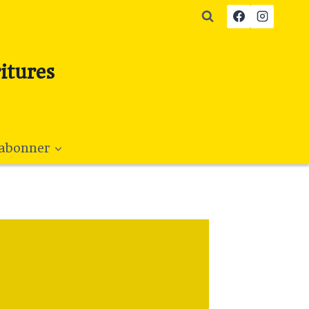
itures
e
’abonner